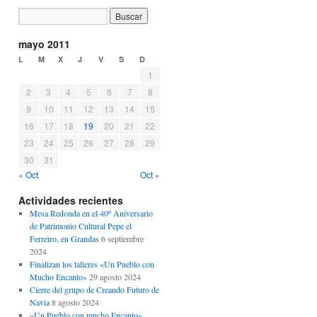
mayo 2011
L
M
X
J
V
S
D
1
2
3
4
5
6
7
8
9
10
11
12
13
14
15
16
17
18
19
20
21
22
23
24
25
26
27
28
29
30
31
« Oct
Oct »
Actividades recientes
Mesa Redonda en el 40º Aniversario
de Patrimonio Cultural Pepe el
Ferreiro, en Grandas
6 septiembre
2024
Finalizan los talleres «Un Pueblo con
Mucho Encanto»
29 agosto 2024
Cierre del grupo de Creando Futuro de
Navia
8 agosto 2024
«Un Pueblo con mucho Encanto»,