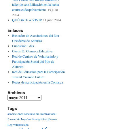
taller de sensibilización en la lucha
contra el despoblamiento.
15 julio
2024
QUÉDATE A VIVIR
11 julio 2024
Enlaces
Buscador de Asociaciones del Nor-
Occidente de Asturias
Fundación Edes
Oscos Eo Comarca Educativa
Red de Centros de Voluntariado y
Participación Social del Pdo de
Asturias
Red de Educación para la Participación
Juvenil Creando Futuro
Redes de participación en la Comarca
Archivos
Archivos
Tags
asociaciones
concurso
dia internacional
formación
Impulso demográfico
jóvenes
Ley voluntariado