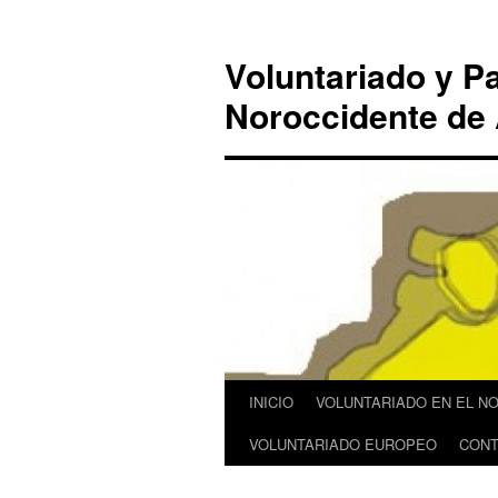
Saltar
al
Voluntariado y Pa
contenido
Noroccidente de 
INICIO
VOLUNTARIADO EN EL N
VOLUNTARIADO EUROPEO
CONT