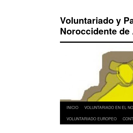
Saltar
al
Voluntariado y Pa
contenido
Noroccidente de 
INICIO
VOLUNTARIADO EN EL N
VOLUNTARIADO EUROPEO
CONT