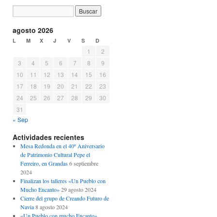
agosto 2026
L
M
X
J
V
S
D
1
2
3
4
5
6
7
8
9
10
11
12
13
14
15
16
17
18
19
20
21
22
23
24
25
26
27
28
29
30
31
« Sep
Actividades recientes
Mesa Redonda en el 40º Aniversario
de Patrimonio Cultural Pepe el
Ferreiro, en Grandas
6 septiembre
2024
Finalizan los talleres «Un Pueblo con
Mucho Encanto»
29 agosto 2024
Cierre del grupo de Creando Futuro de
Navia
8 agosto 2024
«Un Pueblo con mucho Encanto»,