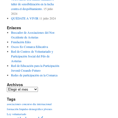
taller de sensibilización en la lucha
contra el despoblamiento.
15 julio
2024
QUÉDATE A VIVIR
11 julio 2024
Enlaces
Buscador de Asociaciones del Nor-
Occidente de Asturias
Fundación Edes
Oscos Eo Comarca Educativa
Red de Centros de Voluntariado y
Participación Social del Pdo de
Asturias
Red de Educación para la Participación
Juvenil Creando Futuro
Redes de participación en la Comarca
Archivos
Archivos
Tags
asociaciones
concurso
dia internacional
formación
Impulso demográfico
jóvenes
Ley voluntariado