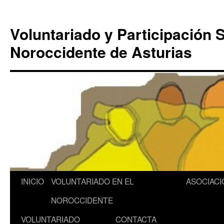
Saltar
al
Voluntariado y Participación S
contenido
Noroccidente de Asturias
INICIO
VOLUNTARIADO EN EL
ASOCIACI
NOROCCIDENTE
VOLUNTARIADO
CONTACTA