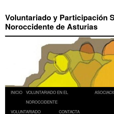
Saltar
al
Voluntariado y Participación S
contenido
Noroccidente de Asturias
INICIO
VOLUNTARIADO EN EL
ASOCIACI
NOROCCIDENTE
VOLUNTARIADO
CONTACTA