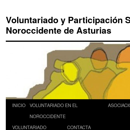
Saltar
al
Voluntariado y Participación S
contenido
Noroccidente de Asturias
INICIO
VOLUNTARIADO EN EL
ASOCIACI
NOROCCIDENTE
VOLUNTARIADO
CONTACTA