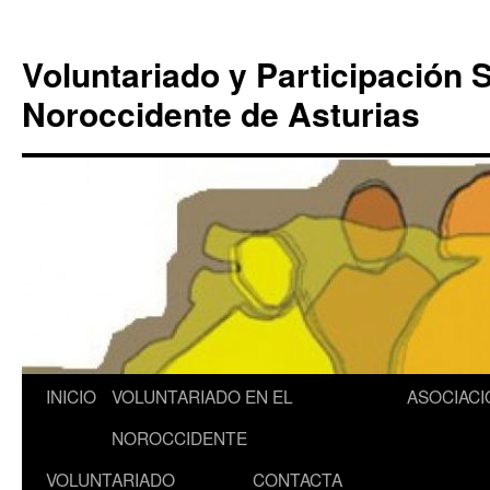
Saltar
al
Voluntariado y Participación S
contenido
Noroccidente de Asturias
INICIO
VOLUNTARIADO EN EL
ASOCIACI
NOROCCIDENTE
VOLUNTARIADO
CONTACTA