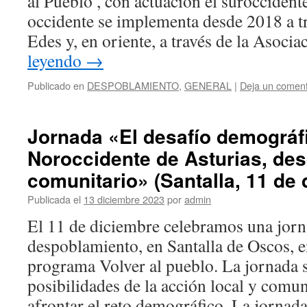
al Pueblo’, con actuación el suroccident
occidente se implementa desde 2018 a t
Edes y, en oriente, a través de la Asocia
leyendo
→
Publicado en
DESPOBLAMIENTO
,
GENERAL
|
Deja un coment
Jornada «El desafío demográfi
Noroccidente de Asturias, desd
comunitario» (Santalla, 11 de
Publicada el
13 diciembre 2023
por
admin
El 11 de diciembre celebramos una jorn
despoblamiento, en Santalla de Oscos, e
programa Volver al pueblo. La jornada s
posibilidades de la acción local y comuni
afrontar el reto demográfico. La jornada