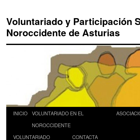
Saltar
al
Voluntariado y Participación S
contenido
Noroccidente de Asturias
INICIO
VOLUNTARIADO EN EL
ASOCIACI
NOROCCIDENTE
VOLUNTARIADO
CONTACTA