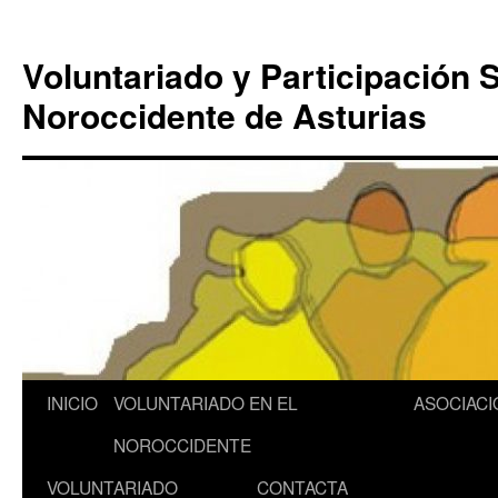
Saltar
al
Voluntariado y Participación S
contenido
Noroccidente de Asturias
INICIO
VOLUNTARIADO EN EL
ASOCIACI
NOROCCIDENTE
VOLUNTARIADO
CONTACTA