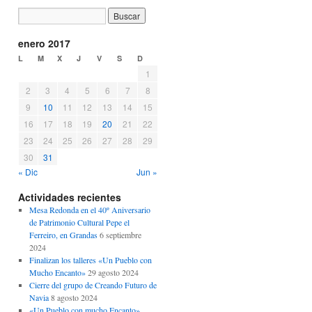
enero 2017
L
M
X
J
V
S
D
1
2
3
4
5
6
7
8
9
10
11
12
13
14
15
16
17
18
19
20
21
22
23
24
25
26
27
28
29
30
31
« Dic
Jun »
Actividades recientes
Mesa Redonda en el 40º Aniversario
de Patrimonio Cultural Pepe el
Ferreiro, en Grandas
6 septiembre
2024
Finalizan los talleres «Un Pueblo con
Mucho Encanto»
29 agosto 2024
Cierre del grupo de Creando Futuro de
Navia
8 agosto 2024
«Un Pueblo con mucho Encanto»,