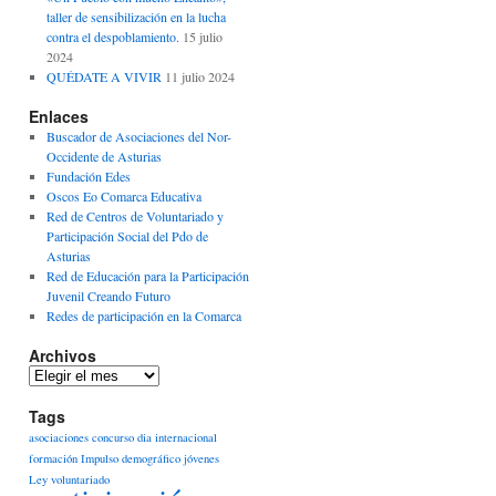
taller de sensibilización en la lucha
contra el despoblamiento.
15 julio
2024
QUÉDATE A VIVIR
11 julio 2024
Enlaces
Buscador de Asociaciones del Nor-
Occidente de Asturias
Fundación Edes
Oscos Eo Comarca Educativa
Red de Centros de Voluntariado y
Participación Social del Pdo de
Asturias
Red de Educación para la Participación
Juvenil Creando Futuro
Redes de participación en la Comarca
Archivos
Archivos
Tags
asociaciones
concurso
dia internacional
formación
Impulso demográfico
jóvenes
Ley voluntariado