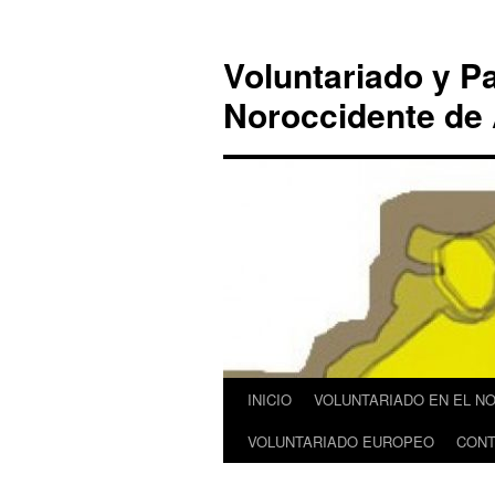
Saltar
al
Voluntariado y Pa
contenido
Noroccidente de 
INICIO
VOLUNTARIADO EN EL N
VOLUNTARIADO EUROPEO
CONT