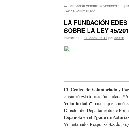
←
Formación Abierta: Novedades e impl
Ley de Voluntariado
LA FUNDACIÓN EDES
SOBRE LA LEY 45/20
Publicada el
20 enero 2017
por
admin
Centr
o de Voluntaria
do y Par
El
“N
organizó esta formación titulada
Voluntariado”
para la que contó c
Director del Departamento de Form
Española en el Ppado de Asturia
Voluntariado, Responsables de proye