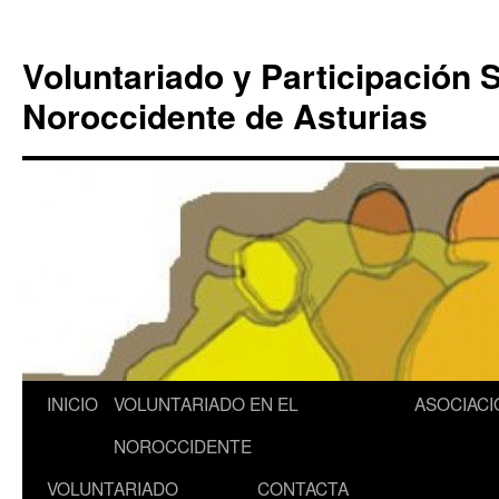
Saltar
al
Voluntariado y Participación S
contenido
Noroccidente de Asturias
INICIO
VOLUNTARIADO EN EL
ASOCIACI
NOROCCIDENTE
VOLUNTARIADO
CONTACTA