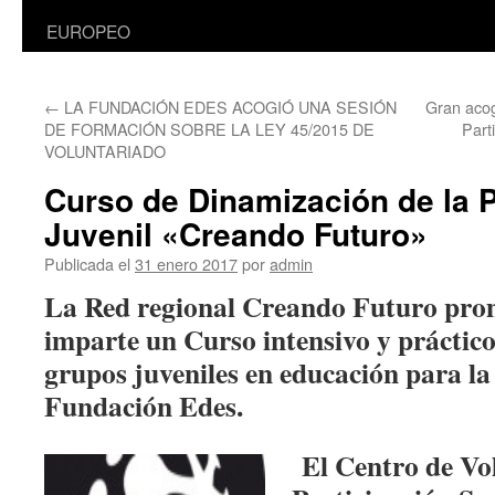
EUROPEO
←
LA FUNDACIÓN EDES ACOGIÓ UNA SESIÓN
Gran acog
DE FORMACIÓN SOBRE LA LEY 45/2015 DE
Part
VOLUNTARIADO
Curso de Dinamización de la P
Juvenil «Creando Futuro»
Publicada el
31 enero 2017
por
admin
La Red regional Creando Futuro prom
imparte un Curso intensivo y práctic
grupos juveniles en educación para la 
Fundación Edes.
El Centro de Vo